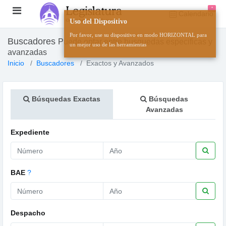
*
Calendario
Uso del Dispositivo
Por favor, use su dispositivo en modo HORIZONTAL para
Buscadores
Puede optar entre busquedas especificas y
un mejor uso de las herramientas
avanzadas
Inicio
Buscadores
Exactos y Avanzados
Búsquedas Exactas
Búsquedas
Avanzadas
Expediente
BAE
?
Despacho