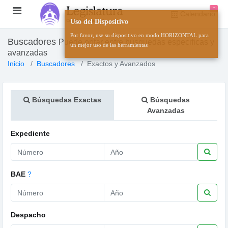
*
Calendario
Uso del Dispositivo
Por favor, use su dispositivo en modo HORIZONTAL para
Buscadores
Puede optar entre busquedas especificas y
un mejor uso de las herramientas
avanzadas
Inicio
Buscadores
Exactos y Avanzados
Búsquedas Exactas
Búsquedas
Avanzadas
Expediente
BAE
?
Despacho