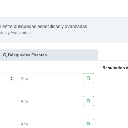
r entre busquedas especificas y avanzadas
ctos y Avanzados
Búsquedas Exactas
Resultados 