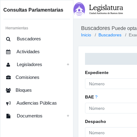
Consultas Parlamentarias
Buscadores
Puede opta
Herramientas
Inicio
Buscadores
Exa
Buscadores
Actividades
Legisladores
Expediente
Comisiones
Bloques
BAE
?
Audiencias Públicas
Documentos
Despacho